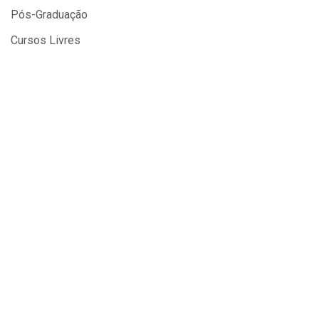
Pós-Graduação
Cursos Livres
Cursos Gratuitos
WhatsApp
Suporte EAD
Secretaria
Financeiro
Coordenação