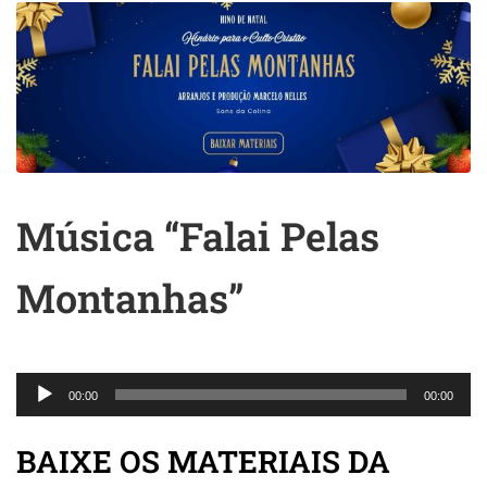
Música “Falai Pelas
Montanhas”
Tocador
00:00
00:00
de
áudio
BAIXE OS MATERIAIS DA