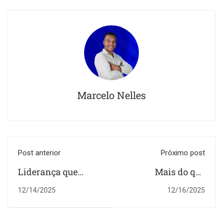
Marcelo Nelles
Post anterior
Próximo post
Liderança que
Mais do que
Inspira - Pr Paulo
Ensaios: Como
12/14/2025
12/16/2025
Davi
Discipular sua
Equipe de Louvor