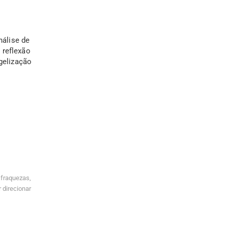
nálise de
 reflexão
gelização
raquezas,
 direcionar