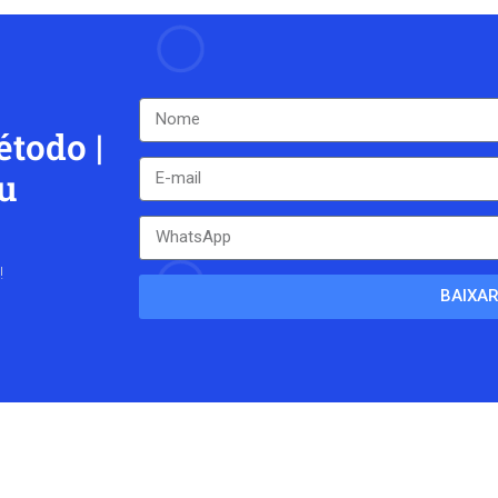
étodo |
u
!
BAIXA