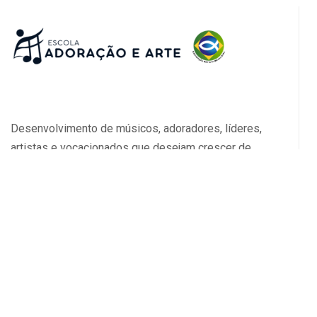
Desenvolvimento de músicos, adoradores, líderes,
artistas e vocacionados que desejam crescer de
forma pessoal, técnica, artística e ministerial.
0800 580 3597
Sede: Rua José Higino, 416 - Tijuca - RJ
atendimento@faculdadesbatistas.com.br