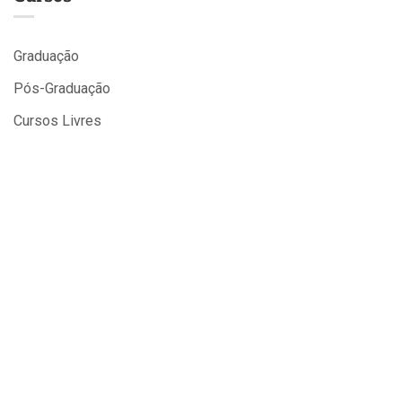
Graduação
Pós-Graduação
Cursos Livres
Cursos Gratuitos
WhatsApp
Suporte EAD
Secretaria
Financeiro
Coordenação