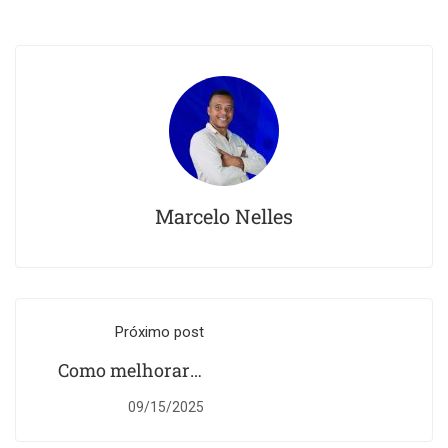
Marcelo Nelles
Próximo post
Como melhorar a
prática de conjunto
09/15/2025
e banda no