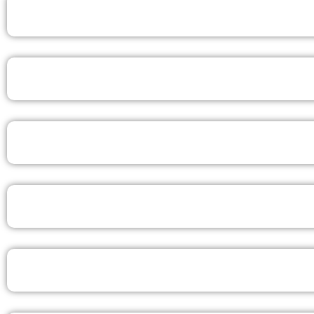
LICENCIATURA EM MÚSICA COM ÊNFASE MIINSTERIA
BACHAREL EM COMUNICAÇÃO E MARKETING
LICENCIATURA EM HISTÓRIA
LICENCIATURA EM PEDAGOGIA EAD
Portal do Aluno