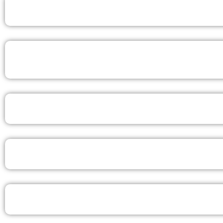
BACHAREL EM TELOGIA EAD
LICENCIATURA EM MÚSICA COM ÊNFASE MIINSTERIA
EAD
BACHAREL EM COMUNICAÇÃO E MARKETING EAD
LICENCIATURA EM HISTÓRIA EAD
LICENCIATURA EM PEDAGOGIA EAD