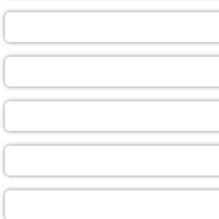
BACHAREL EM COMUNICAÇÃO E MARKETING EAD
LICENCIATURA EM HISTÓRIA EAD
LICENCIATURA EM PEDAGOGIA EAD
PÓS-GRADUAÇÃO EAD
CURSOS LIVRES ON-LINE